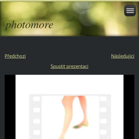
photomore
Předchozí
Následující
Spustit prezentaci