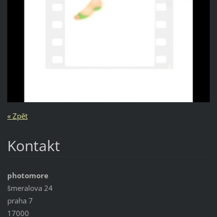
« Zpět
Kontakt
photomore
šmeralova 24
praha 7
17000