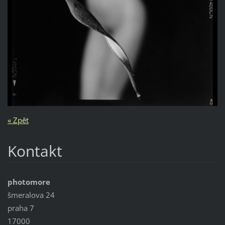
« Zpět
Kontakt
photomore
šmeralova 24
praha 7
17000