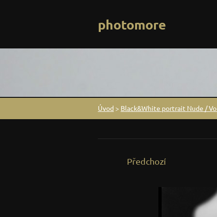
photomore
Úvod
>
Black&White portrait Nude / Vol
Předchozí