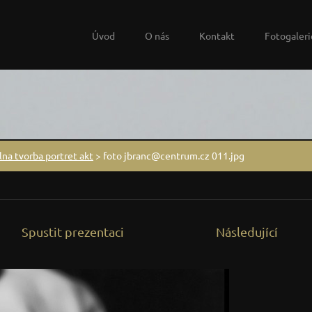
Úvod
O nás
Kontakt
Fotogaleri
na tvorba portret akt
>
foto jbranc@centrum.cz 011.jpg
Spustit prezentaci
Následující