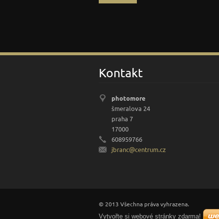
Kontakt
photomore
šmeralova 24
praha 7
17000
608959766
jbranc@c
entrum.c
z
© 2013 Všechna práva vyhrazena.
Vytvořte si webové stránky zdarma!