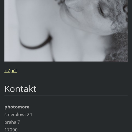
« Zpět
Kontakt
photomore
šmeralova 24
praha 7
17000