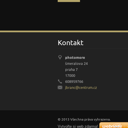
Kontakt
photomore
šmeralova 24
praha 7
17000
608959766
jbranc@c
entrum.c
z
© 2013 Všechna práva vyhrazena.
Vytvořte si web zdarma!