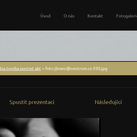
Úvod
O nás
Kontakt
Fotogaleri
na tvorba portret akt
>
foto jbranc@centrum.cz 030.jpg
Spustit prezentaci
Následující