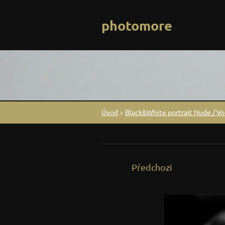
photomore
Úvod
>
Black&White portrait Nude / Vol
Předchozí