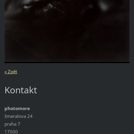
« Zpět
Kontakt
photomore
šmeralova 24
praha 7
17000