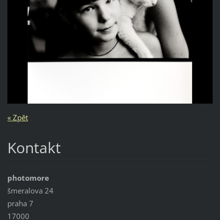
« Zpět
Kontakt
photomore
šmeralova 24
praha 7
17000