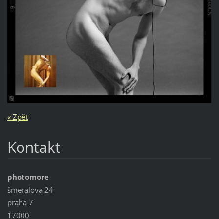
« Zpět
Kontakt
photomore
šmeralova 24
praha 7
17000