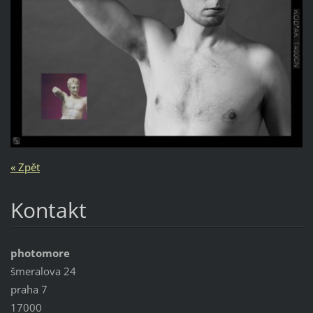
« Zpět
Kontakt
photomore
šmeralova 24
praha 7
17000