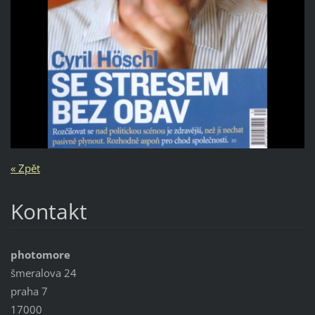
« Zpět
Kontakt
photomore
šmeralova 24
praha 7
17000