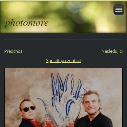
photomore
Předchozí
Následující
Spustit prezentaci