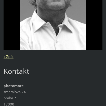
« Zpět
Kontakt
photomore
šmeralova 24
praha 7
17000