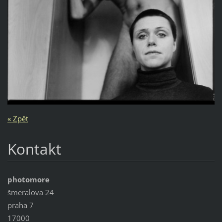
« Zpět
Kontakt
photomore
šmeralova 24
praha 7
17000