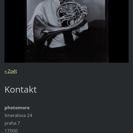
« Zpět
Kontakt
photomore
šmeralova 24
praha 7
17000