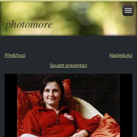
photomore
Předchozí
Následující
Spustit prezentaci