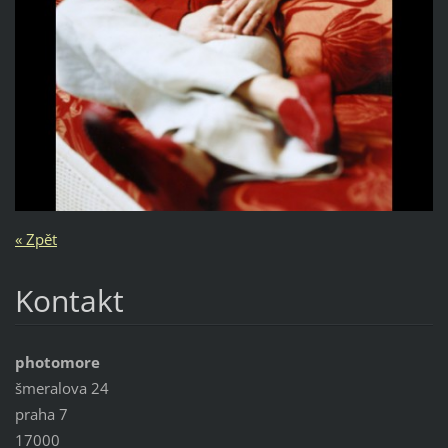
« Zpět
Kontakt
photomore
šmeralova 24
praha 7
17000