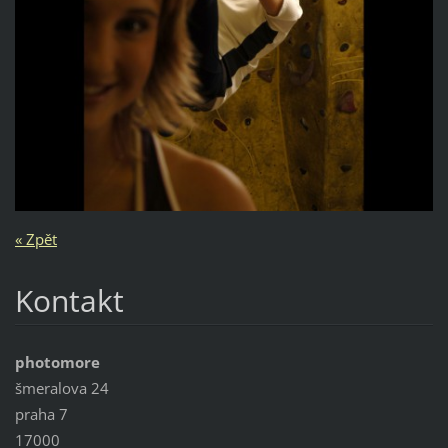
« Zpět
Kontakt
photomore
šmeralova 24
praha 7
17000