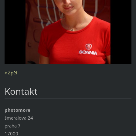
« Zpět
Kontakt
photomore
šmeralova 24
praha 7
17000