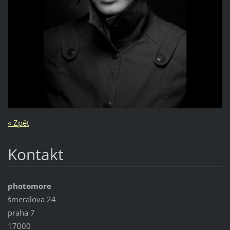
« Zpět
Kontakt
photomore
šmeralova 24
praha 7
17000