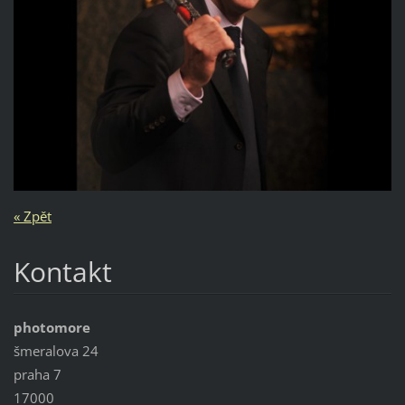
« Zpět
Kontakt
photomore
šmeralova 24
praha 7
17000