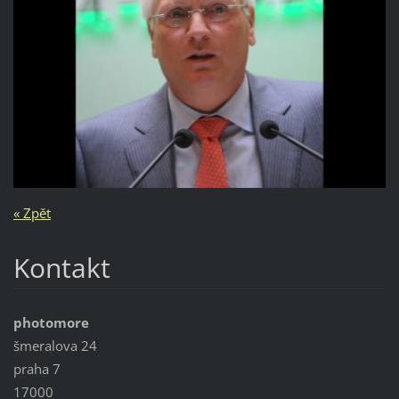
« Zpět
Kontakt
photomore
šmeralova 24
praha 7
17000