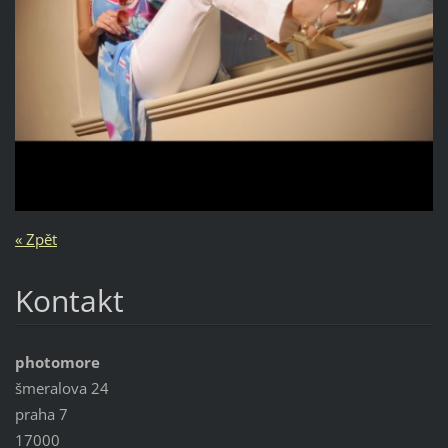
« Zpět
Kontakt
photomore
šmeralova 24
praha 7
17000