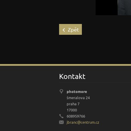
Zpět
Kontakt
photomore
šmeralova 24
praha 7
17000
608959766
jbranc@c
entrum.c
z