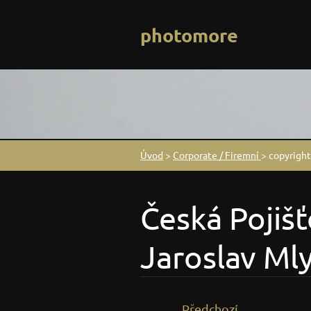
photomore
Úvod
>
Corporate / Firemní
>
copyright
Česká Pojišť
Jaroslav Ml
Předchozí