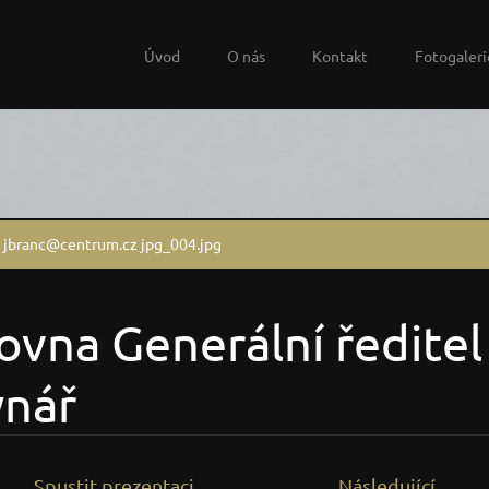
Úvod
O nás
Kontakt
Fotogaleri
 jbranc@centrum.cz jpg_004.jpg
ovna Generální ředitel
ynář
Spustit prezentaci
Následující