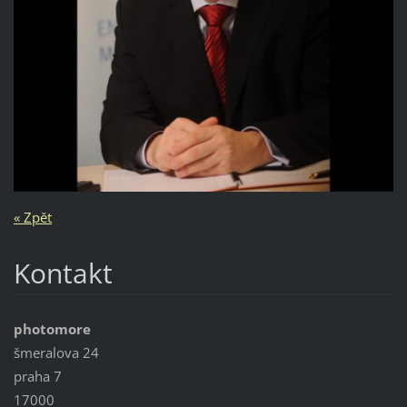
« Zpět
Kontakt
photomore
šmeralova 24
praha 7
17000