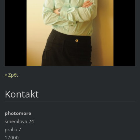
« Zpět
Kontakt
photomore
šmeralova 24
praha 7
17000