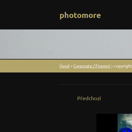
photomore
Úvod
>
Corporate / Firemní
>
copyright
Předchozí