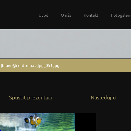
Úvod
O nás
Kontakt
Fotogaleri
 jbranc@centrum.cz jpg_051.jpg
Spustit prezentaci
Následující