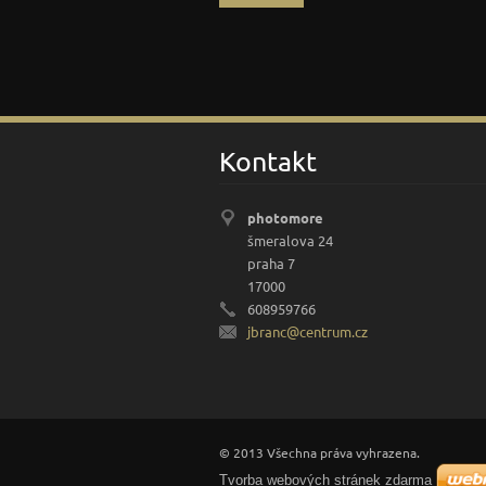
Kontakt
photomore
šmeralova 24
praha 7
17000
608959766
jbranc@c
entrum.c
z
© 2013 Všechna práva vyhrazena.
Tvorba webových stránek zdarma