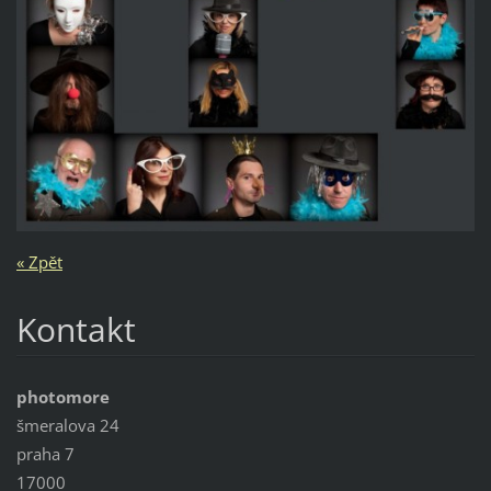
« Zpět
Kontakt
photomore
šmeralova 24
praha 7
17000