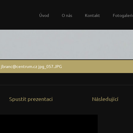
Úvod
O nás
Kontakt
Fotogaleri
t jbranc@centrum.cz jpg_057.JPG
Spustit prezentaci
Následující