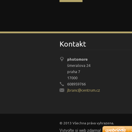
Kontakt
photomore
šmeralova 24
praha 7
17000
608959766
jbranc@c
entrum.c
z
© 2013 Všechna práva vyhrazena.
Vytvořte si web zdarma!