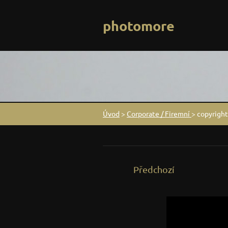
photomore
Úvod
>
Corporate / Firemní
>
copyrigh
Předchozí