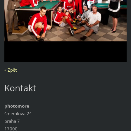
« Zpět
Kontakt
photomore
šmeralova 24
praha 7
17000