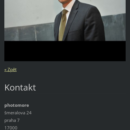
« Zpět
Kontakt
photomore
šmeralova 24
praha 7
17000