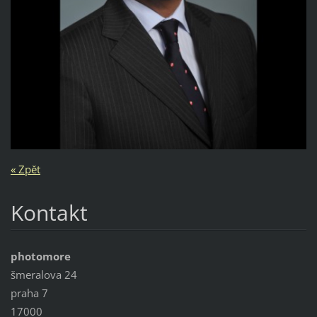
« Zpět
Kontakt
photomore
šmeralova 24
praha 7
17000