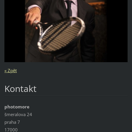
« Zpět
Kontakt
photomore
šmeralova 24
praha 7
17000