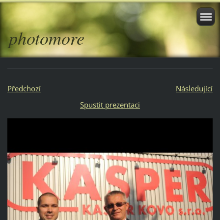
photomore
Předchozí
Následující
Spustit prezentaci