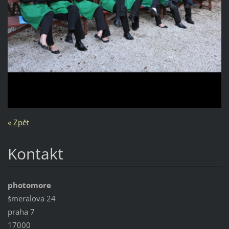
« Zpět
Kontakt
photomore
šmeralova 24
praha 7
17000