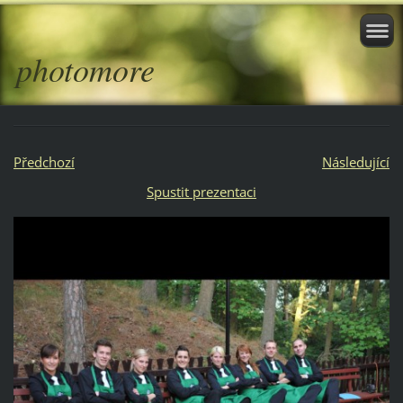
photomore
Předchozí
Následující
Spustit prezentaci