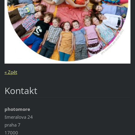
« Zpět
Kontakt
photomore
šmeralova 24
praha 7
17000