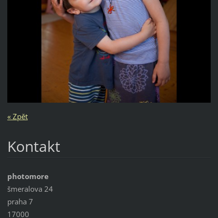
« Zpět
Kontakt
photomore
šmeralova 24
praha 7
17000