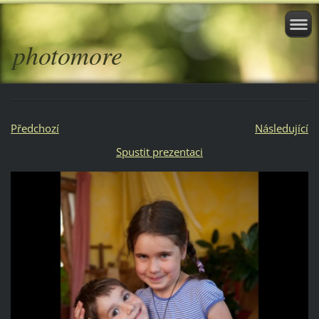
photomore
Předchozí
Následující
Spustit prezentaci