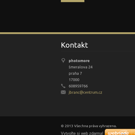
Kontakt
photomore
šmeralova 24
praha 7
17000
608959766
jbranc@c
entrum.c
z
© 2013 Všechna práva vyhrazena.
Vytvořte si web zdarma!