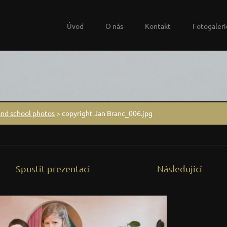
Úvod
O nás
Kontakt
Fotogaleri
and school photos
>
copyright Jan Branc_006.jpg
Spustit prezentaci
Následující