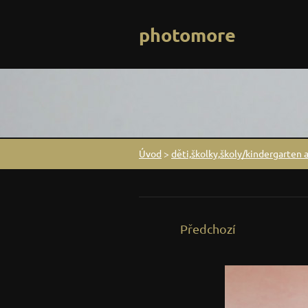
photomore
Úvod
>
děti,školky,školy/kindergarten 
Předchozí