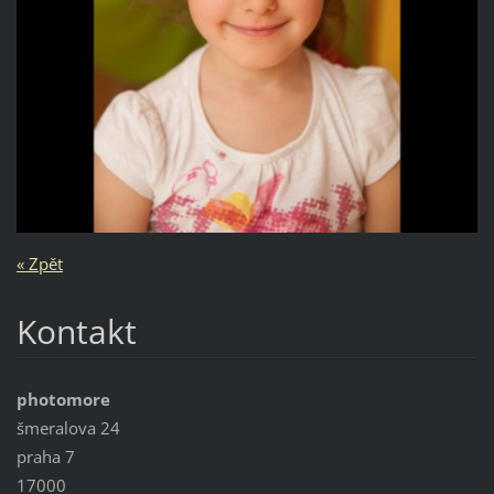
« Zpět
Kontakt
photomore
šmeralova 24
praha 7
17000