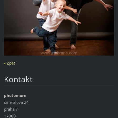
« Zpět
Kontakt
photomore
šmeralova 24
praha 7
17000