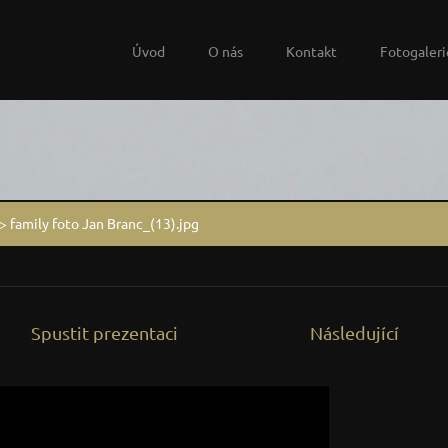
Úvod
O nás
Kontakt
Fotogaleri
>
family foto Jan Branc_(13).jpg
Spustit prezentaci
Následující