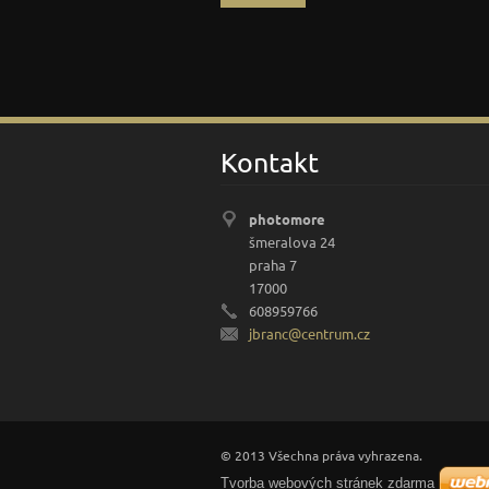
Kontakt
photomore
šmeralova 24
praha 7
17000
608959766
jbranc@c
entrum.c
z
© 2013 Všechna práva vyhrazena.
Tvorba webových stránek zdarma