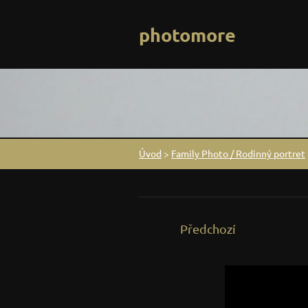
photomore
Úvod
>
Family Photo / Rodinný portret
Předchozí