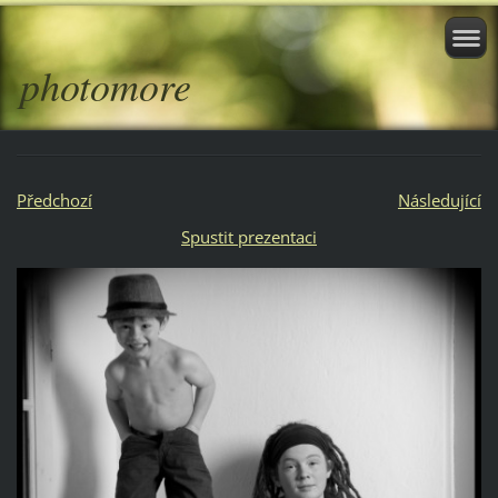
photomore
Předchozí
Následující
Spustit prezentaci