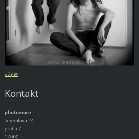
« Zpět
Kontakt
photomore
šmeralova 24
praha 7
17000