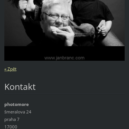
« Zpět
Kontakt
photomore
šmeralova 24
praha 7
17000