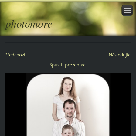
photomore
Předchozí
Následující
Spustit prezentaci