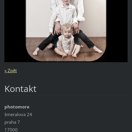
« Zpět
Kontakt
photomore
šmeralova 24
praha 7
17000