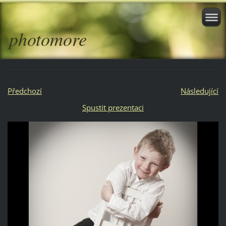
photomore
Předchozí
Následující
Spustit prezentaci