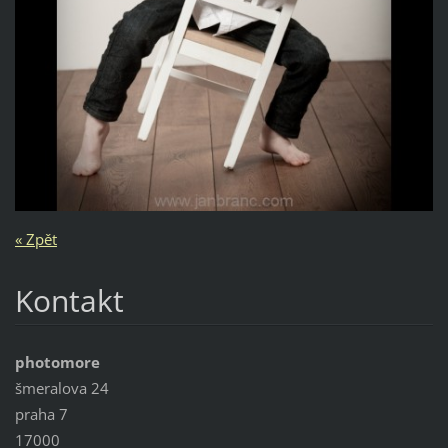
« Zpět
Kontakt
photomore
šmeralova 24
praha 7
17000