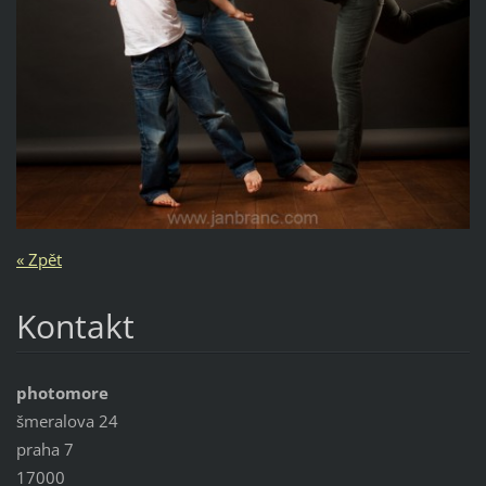
« Zpět
Kontakt
photomore
šmeralova 24
praha 7
17000