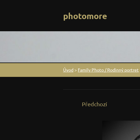
photomore
Úvod
>
Family Photo / Rodinný portret
Předchozí