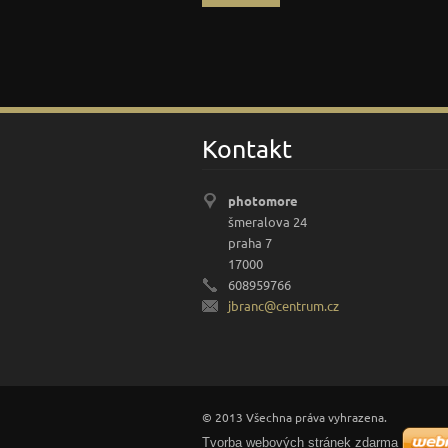
Kontakt
photomore
šmeralova 24
praha 7
17000
608959766
jbranc@c
entrum.c
z
© 2013 Všechna práva vyhrazena.
Tvorba webových stránek zdarma