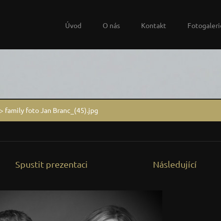
Úvod
O nás
Kontakt
Fotogaleri
>
family foto Jan Branc_(45).jpg
Spustit prezentaci
Následující