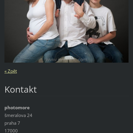
« Zpět
Kontakt
photomore
šmeralova 24
praha 7
17000