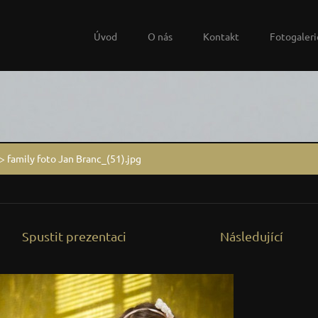
Úvod
O nás
Kontakt
Fotogaleri
>
family foto Jan Branc_(51).jpg
Spustit prezentaci
Následující