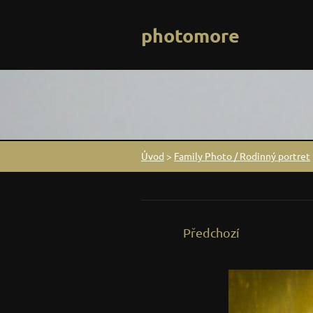
photomore
Úvod
>
Family Photo / Rodinný portret
Předchozí