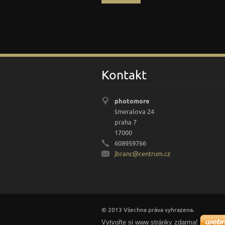
Kontakt
photomore
šmeralova 24
praha 7
17000
608959766
jbranc@c
entrum.c
z
© 2013 Všechna práva vyhrazena.
Vytvořte si www stránky zdarma!