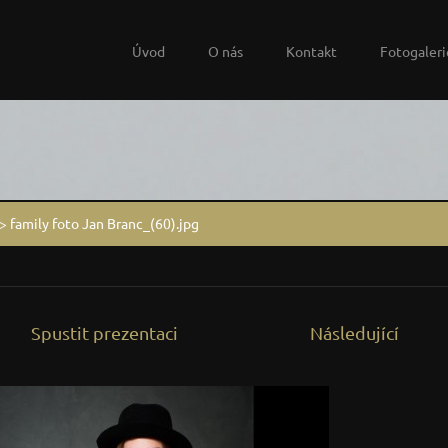
Úvod
O nás
Kontakt
Fotogaleri
>
family foto Jan Branc_(60).jpg
Spustit prezentaci
Následující