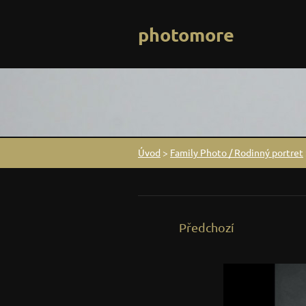
photomore
Úvod
>
Family Photo / Rodinný portret
Předchozí