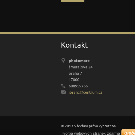
Kontakt
photomore
šmeralova 24
praha 7
17000
608959766
jbranc@c
entrum.c
z
© 2013 Všechna práva vyhrazena.
Tvorba webových stránek zdarma