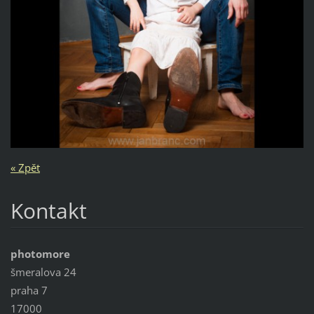
« Zpět
Kontakt
photomore
šmeralova 24
praha 7
17000