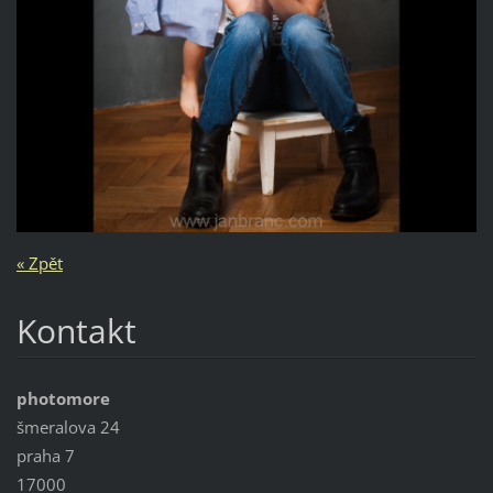
« Zpět
Kontakt
photomore
šmeralova 24
praha 7
17000